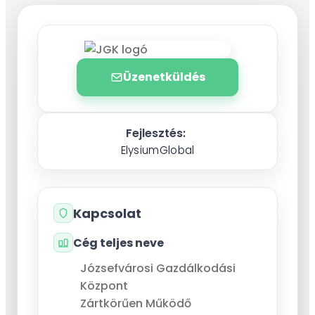
Üzenetküldés
Fejlesztés:
ElysiumGlobal
Kapcsolat
Cég teljes neve
Józsefvárosi Gazdálkodási
Központ
Zártkörűen Működő