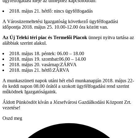
ügyfélfogadási ideje az ünnephez kapcsolódóan:
2018. május 21. hétfő: nincs ügyfélfogadás
A Városüzemeltetési Igazgatóság következő ügyfélfogadási
időpontja 2018. május 25. 10.00-12.00 óra között van.
Az Új Teleki téri piac és Termelői Piacok
ünnepi nyitva tartása az
alábbiak szerint alakul.
2018. május 18. péntek: 06.00 – 18.00
2018. május 19. szombat:06.00 – 14.00
2018. május 20. vasárnap:ZÁRVA
2018. május 21. hétfő:ZÁRVA
A munkaszüneti napok utáni hét első munkanapján 2018. május 22-
én keddi napon 08.00 órától a szokott ügyfélfogadási rend szerint
működnek Igazgatóságaink.
Áldott Pünkösdöt kíván a Józsefvárosi Gazdálkodási Központ Zrt.
vezetése!
Oszd meg