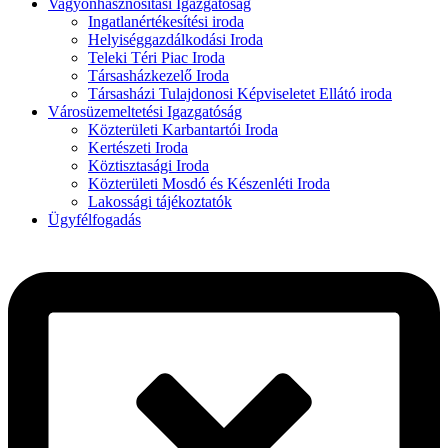
Vagyonhasznosítási Igazgatóság
Ingatlanértékesítési iroda
Helyiséggazdálkodási Iroda
Teleki Téri Piac Iroda
Társasházkezelő Iroda
Társasházi Tulajdonosi Képviseletet Ellátó iroda
Városüzemeltetési Igazgatóság
Közterületi Karbantartói Iroda
Kertészeti Iroda
Köztisztasági Iroda
Közterületi Mosdó és Készenléti Iroda
Lakossági tájékoztatók
Ügyfélfogadás