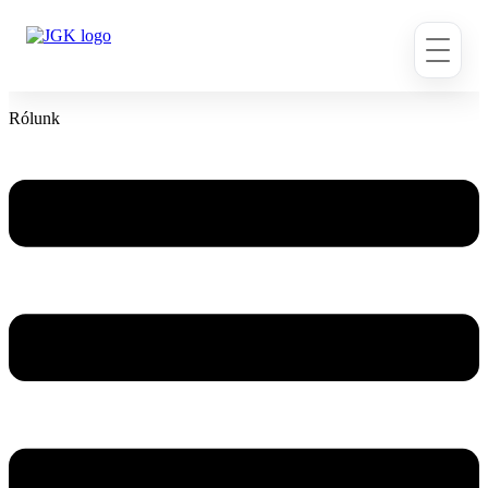
Ugrás
a
tartalomhoz
Rólunk
Flyout
Menu