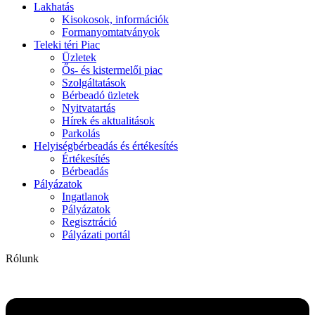
Lakhatás
Kisokosok, információk
Formanyomtatványok
Teleki téri Piac
Üzletek
Ős- és kistermelői piac
Szolgáltatások
Bérbeadó üzletek
Nyitvatartás
Hírek és aktualitások
Parkolás
Helyiségbérbeadás és értékesítés
Értékesítés
Bérbeadás
Pályázatok
Ingatlanok
Pályázatok
Regisztráció
Pályázati portál
Rólunk
Flyout
Menu