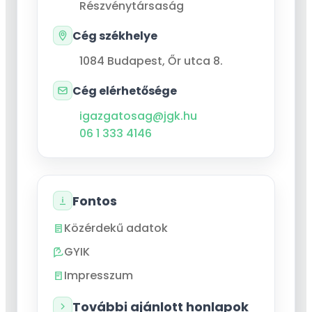
Részvénytársaság
Cég székhelye
1084
Budapest
,
Őr utca 8.
Cég elérhetősége
igazgatosag@jgk.hu
06 1 333 4146
Fontos
Közérdekű adatok
GYIK
Impresszum
További ajánlott honlapok