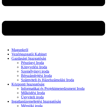
Magunkról
Vezérigazgatói Kabinet
Gazdasági Igazgatóság
Pénzügyi Iroda
Könyvelési Iroda
Személyügyi iroda
Bérszámfejtési Iroda
Számviteli és Házelszámolási Iroda
Központi Igazgatóság
Informatikai és Projektmenedzsment Iroda
Működési Iroda
Ügyviteli iroda
Ingatlanüzemeltetési Igazgatóság
Mérnöki iroda