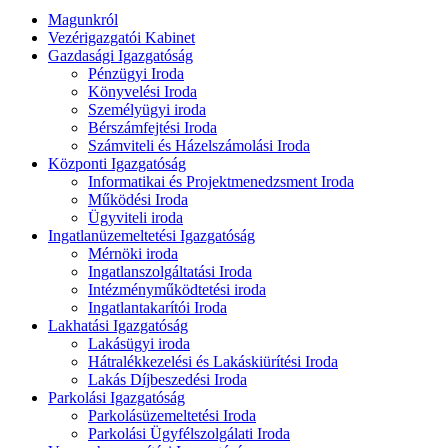
Magunkról
Vezérigazgatói Kabinet
Gazdasági Igazgatóság
Pénzügyi Iroda
Könyvelési Iroda
Személyügyi iroda
Bérszámfejtési Iroda
Számviteli és Házelszámolási Iroda
Központi Igazgatóság
Informatikai és Projektmenedzsment Iroda
Működési Iroda
Ügyviteli iroda
Ingatlanüzemeltetési Igazgatóság
Mérnöki iroda
Ingatlanszolgáltatási Iroda
Intézményműködtetési iroda
Ingatlantakarítói Iroda
Lakhatási Igazgatóság
Lakásügyi iroda
Hátralékkezelési és Lakáskiürítési Iroda
Lakás Díjbeszedési Iroda
Parkolási Igazgatóság
Parkolásüzemeltetési Iroda
Parkolási Ügyfélszolgálati Iroda