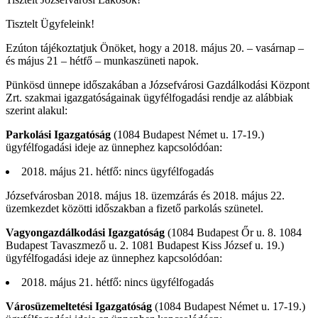
Tisztelt Ügyfeleink!
Ezúton tájékoztatjuk Önöket, hogy a 2018. május 20. – vasárnap –
és május 21 – hétfő – munkaszüneti napok.
Pünkösd ünnepe időszakában a Józsefvárosi Gazdálkodási Központ
Zrt. szakmai igazgatóságainak ügyfélfogadási rendje az alábbiak
szerint alakul:
Parkolási Igazgatóság
(1084 Budapest Német u. 17-19.)
ügyfélfogadási ideje az ünnephez kapcsolódóan:
2018. május 21. hétfő: nincs ügyfélfogadás
Józsefvárosban 2018. május 18. üzemzárás és 2018. május 22.
üzemkezdet közötti időszakban a fizető parkolás szünetel.
Vagyongazdálkodási Igazgatóság
(1084 Budapest Őr u. 8. 1084
Budapest Tavaszmező u. 2. 1081 Budapest Kiss József u. 19.)
ügyfélfogadási ideje az ünnephez kapcsolódóan:
2018. május 21. hétfő: nincs ügyfélfogadás
Városüzemeltetési Igazgatóság
(1084 Budapest Német u. 17-19.)