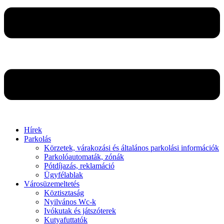
Hírek
Parkolás
Körzetek, várakozási és általános parkolási információk
Parkolóautomaták, zónák
Pótdíjazás, reklamáció
Ügyfélablak
Városüzemeltetés
Köztisztaság
Nyilvános Wc-k
Ivókutak és játszóterek
Kutyafuttatók