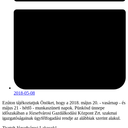
2018-05-08
Ezúton tájékoztatjuk Önöket, hogy a 2018. május 20. - vasárnap - és
május 21 - hétfő - munkaszüneti napok. Pünkösd ünnepe
időszakában a Józsefvárosi Gazdálkodási Központ Zrt. szakmai
igazgatóságainak ügyfélfogadási rendje az alábbiak szerint alakul.
Tisztelt Józsefvárosi Lakosok!