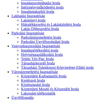
Ingatlanszolgáltatási Iroda
Intézményműködtetési iroda
Ingatlantakarítói Iroda
Lakhatási Igazgatóság
Lakásügyi iroda
Hátralékkezelési és Lakáskiürítési Iroda
Lakás Díjbeszedési Iroda
Parkolási Igazgatóság
Parkolásüzemeltetési Iroda
Parkolási Ügyfélszolgálati Iroda
Vagyonhasznosítási Igazgatóság
Ingatlanértékesítési iroda
Helyiséggazdálkodási Iroda
Teleki Téri Piac Iroda
Társasházkezelő Iroda
Társasházi Tulajdonosi Képviseletet Ellátó iroda
Városüzemeltetési Igazgatóság
Közterületi Karbantartói Iroda
Kertészeti Iroda
Köztisztasági Iroda
Közterületi Mosdó és Készenléti Iroda
Lakossági tájékoztatók
Ügyfélfogadás