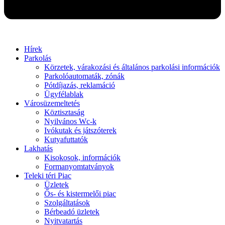
Hírek
Parkolás
Körzetek, várakozási és általános parkolási információk
Parkolóautomaták, zónák
Pótdíjazás, reklamáció
Ügyfélablak
Városüzemeltetés
Köztisztaság
Nyilvános Wc-k
Ivókutak és játszóterek
Kutyafuttatók
Lakhatás
Kisokosok, információk
Formanyomtatványok
Teleki téri Piac
Üzletek
Ős- és kistermelői piac
Szolgáltatások
Bérbeadó üzletek
Nyitvatartás