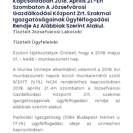
Kapcsolódóan 2018. Április 21.-Én
Szombaton A Józsefvárosi
Gazdálkodási Központ Zrt. Szakmai
Igazgatóságainak Ügyfélfogadási
Rendje Az Alábbiak Szerint Alakul.
Tisztelt Józsefvárosi Lakosok!
Tisztelt Ügyfeleink!
Ezúton tájékoztatjuk Önöket, hogy a 2018. május
01. – kedd – munkaszüneti nap.
A Munka Ünnepe alkalmából, valamint a 2018. évi
munkaszüneti napok körüli munkarendről szóló
9/2017. (V.19.) NGM rendelethez kapcsolódóan
2018. április 21.-én szombaton a Józsefvárosi
Gazdálkodási Központ Zrt. szakmai
igazgatóságainak ügyfélfogadási rendje az
alábbiak szerint alakul:
Parkolási Igazgatóság (1084 Budapest Német u.
17-19.) ügyfélfogadási ideje az ünnephez
kapcsolódóan: