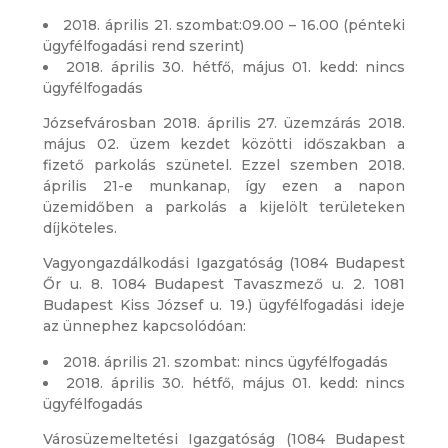
2018. április 21. szombat:09.00 – 16.00 (pénteki
ügyfélfogadási rend szerint)
2018. április 30. hétfő, május 01. kedd: nincs
ügyfélfogadás
Józsefvárosban 2018. április 27. üzemzárás 2018.
május 02. üzem kezdet közötti időszakban a
fizető parkolás szünetel. Ezzel szemben 2018.
április 21-e munkanap, így ezen a napon
üzemidőben a parkolás a kijelölt területeken
díjköteles.
Vagyongazdálkodási Igazgatóság (1084 Budapest
Őr u. 8. 1084 Budapest Tavaszmező u. 2. 1081
Budapest Kiss József u. 19.) ügyfélfogadási ideje
az ünnephez kapcsolódóan:
2018. április 21. szombat: nincs ügyfélfogadás
2018. április 30. hétfő, május 01. kedd: nincs
ügyfélfogadás
Városüzemeltetési Igazgatóság (1084 Budapest