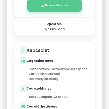
Üzenetküldés
Fejlesztés:
ElysiumGlobal
Kapcsolat
Cég teljes neve
Józsefvárosi Gazdálkodási Központ
Zártkörűen Működő
Részvénytársaság
Cég székhelye
1084
Budapest
,
Őr utca 8.
Cég elérhetősége