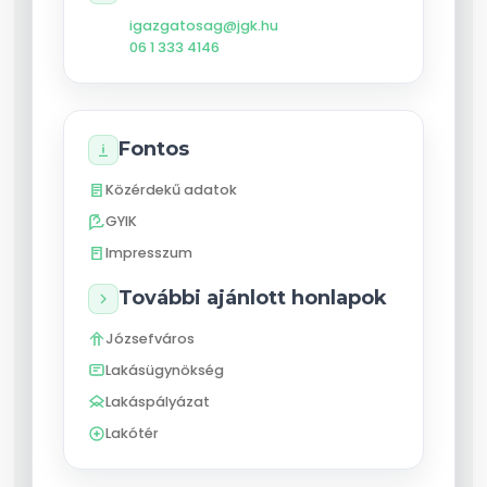
igazgatosag@jgk.hu
06 1 333 4146
Fontos
Közérdekű adatok
GYIK
Impresszum
További ajánlott honlapok
Józsefváros
Lakásügynökség
Lakáspályázat
Lakótér