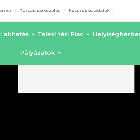
arrier
Társasházkezelés
Közérdekű adatok
Lakhatás
Teleki téri Piac
Helyiségbérbea
Pályázatok