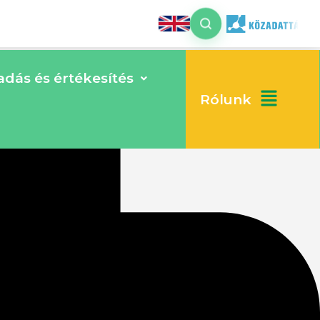
dás és értékesítés
Rólunk