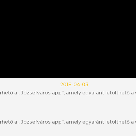
2018-04-03
rhető a „Józsefváros app”, amely egyaránt letölthető a
rhető a „Józsefváros app”, amely egyaránt letölthető a