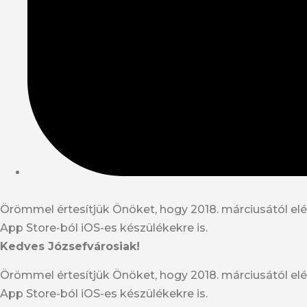
Örömmel értesítjük Önöket, hogy 2018. márciusától elé
App Store-ból iOS-es készülékekre is.
Kedves Józsefvárosiak!
Örömmel értesítjük Önöket, hogy 2018. márciusától elé
App Store-ból iOS-es készülékekre is.