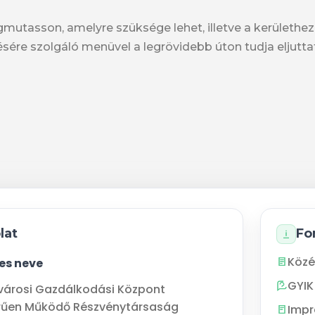
egmutasson, amelyre szüksége lehet, illetve a kerület
ésére szolgáló menüvel a legrövidebb úton tudja eljutt
lat
Fo
Közé
jes neve
GYIK
városi Gazdálkodási Központ
rűen Működő Részvénytársaság
Imp