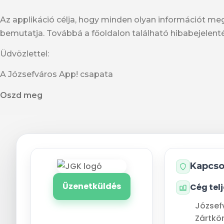
Az applikáció célja, hogy minden olyan információt m
bemutatja. Továbbá a főoldalon található hibabejelent
Üdvözlettel:
A Józsefváros App! csapata
Oszd meg
Kapcso
Üzenetküldés
Cég tel
József
Zártkö