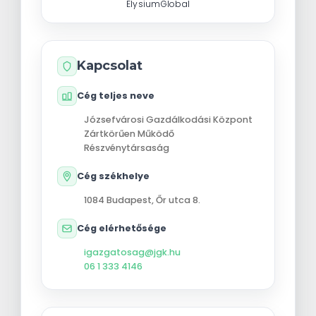
ElysiumGlobal
Kapcsolat
Cég teljes neve
Józsefvárosi Gazdálkodási Központ
Zártkörűen Működő
Részvénytársaság
Cég székhelye
1084
Budapest
,
Őr utca 8.
Cég elérhetősége
igazgatosag@jgk.hu
06 1 333 4146