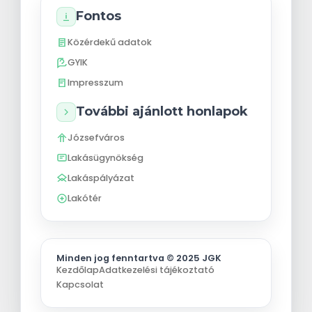
Fontos
Közérdekű adatok
GYIK
Impresszum
További ajánlott honlapok
Józsefváros
Lakásügynökség
Lakáspályázat
Lakótér
Minden jog fenntartva © 2025 JGK
Kezdőlap
Adatkezelési tájékoztató
Kapcsolat