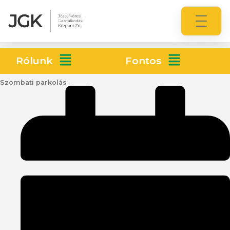
Rólunk
Fontos
Szombati parkolás