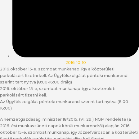
2016-10-10
​2016.október 15-e, szombat munkanap, így a közterületi
parkolásért fizetni kell. Az Ügyfélszolgálat pénteki munkarend
szerint tart nyitva (8:00-16:00 óráig)
2016. október 15-e, szombat munkanap, így a közterületi
parkolásért fizetni kell.
Az Ügyfélszolgálat pénteki munkarend szerint tart nyitva (8:00-
16:00)
A nemzetgazdasági miniszter 18/2015. (VI. 29.) NGM rendelete (a
2016. évi munkaszüneti napok körüli munkarendről) alapján 2016.
október 15-e, szombat munkanap, így Józsefvárosban a közterületi
fizető parkolók területén, parkolási díjat kell fizetni.