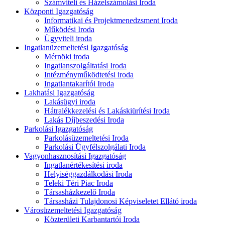
Számviteli és Házelszámolási Iroda
Központi Igazgatóság
Informatikai és Projektmenedzsment Iroda
Működési Iroda
Ügyviteli iroda
Ingatlanüzemeltetési Igazgatóság
Mérnöki iroda
Ingatlanszolgáltatási Iroda
Intézményműködtetési iroda
Ingatlantakarítói Iroda
Lakhatási Igazgatóság
Lakásügyi iroda
Hátralékkezelési és Lakáskiürítési Iroda
Lakás Díjbeszedési Iroda
Parkolási Igazgatóság
Parkolásüzemeltetési Iroda
Parkolási Ügyfélszolgálati Iroda
Vagyonhasznosítási Igazgatóság
Ingatlanértékesítési iroda
Helyiséggazdálkodási Iroda
Teleki Téri Piac Iroda
Társasházkezelő Iroda
Társasházi Tulajdonosi Képviseletet Ellátó iroda
Városüzemeltetési Igazgatóság
Közterületi Karbantartói Iroda