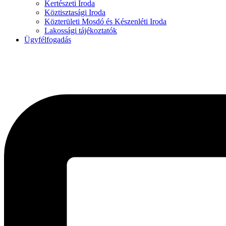
Kertészeti Iroda
Köztisztasági Iroda
Közterületi Mosdó és Készenléti Iroda
Lakossági tájékoztatók
Ügyfélfogadás