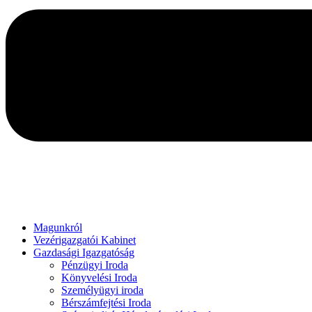
Magunkról
Vezérigazgatói Kabinet
Gazdasági Igazgatóság
Pénzügyi Iroda
Könyvelési Iroda
Személyügyi iroda
Bérszámfejtési Iroda