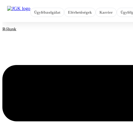
Ugrás
a
Ügyfélszolgálat
Elérhetőségek
Karrier
Ügyfélp
tartalomhoz
Rólunk
Flyout
Menu